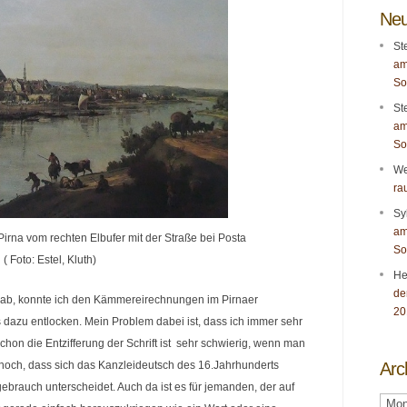
Neu
St
am
So
St
am
So
We
ra
Sy
am
Pirna vom rechten Elbufer mit der Straße bei Posta
So
Foto: Estel, Kluth)
He
de
g gab, konnte ich den Kämmereirechnungen im Pirnaer
20
s dazu entlocken. Mein Problem dabei ist, dass ich immer sehr
hon die Entzifferung der Schrift ist sehr schwierig, wenn man
 noch, dass sich das Kanzleideutsch des 16.Jahrhunderts
Arc
brauch unterscheidet. Auch da ist es für jemanden, der auf
Archi