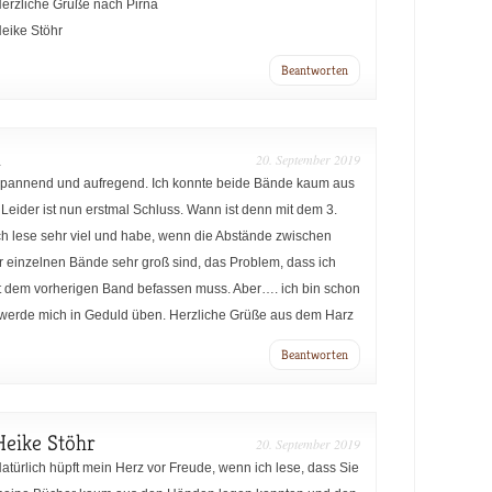
erzliche Grüße nach Pirna
eike Stöhr
Beantworten
a
20. September 2019
 spannend und aufregend. Ich konnte beide Bände kaum aus
eider ist nun erstmal Schluss. Wann ist denn mit dem 3.
ch lese sehr viel und habe, wenn die Abstände zwischen
 einzelnen Bände sehr groß sind, das Problem, dass ich
it dem vorherigen Band befassen muss. Aber…. ich bin schon
werde mich in Geduld üben. Herzliche Grüße aus dem Harz
Beantworten
Heike Stöhr
20. September 2019
atürlich hüpft mein Herz vor Freude, wenn ich lese, dass Sie