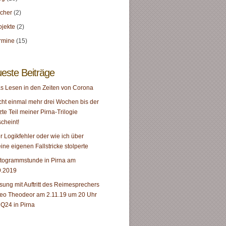
cher
(2)
ojekte
(2)
rmine
(15)
este Beiträge
s Lesen in den Zeiten von Corona
cht einmal mehr drei Wochen bis der
tzte Teil meiner Pirna-Trilogie
scheint!
r Logikfehler oder wie ich über
ine eigenen Fallstricke stolperte
togrammstunde in Pirna am
9.2019
sung mit Auftritt des Reimesprechers
eo Theodeor am 2.11.19 um 20 Uhr
 Q24 in Pirna