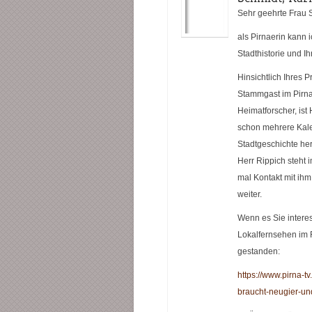
Sehr geehrte Frau S
als Pirnaerin kann 
Stadthistorie und Ih
Hinsichtlich Ihres 
Stammgast im Pirna
Heimatforscher, ist 
schon mehrere Kale
Stadtgeschichte her
Herr Rippich steht
mal Kontakt mit ihm
weiter.
Wenn es Sie interes
Lokalfernsehen im 
gestanden:
https://www.pirna-tv
braucht-neugier-u