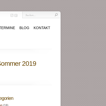
TERMINE
BLOG
KONTAKT
d Sommer 2019
egorien
og
(18)