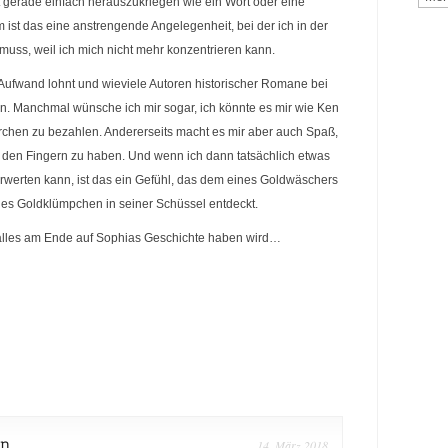
ht gerade einfach herauszukriegen wie ein Wort oder eine
em ist das eine anstrengende Angelegenheit, bei der ich in der
uss, weil ich mich nicht mehr konzentrieren kann.
 Aufwand lohnt und wieviele Autoren historischer Romane bei
. Manchmal wünsche ich mir sogar, ich könnte es mir wie Ken
erchen zu bezahlen. Andererseits macht es mir aber auch Spaß,
in den Fingern zu haben. Und wenn ich dann tatsächlich etwas
erwerten kann, ist das ein Gefühl, das dem eines Goldwäschers
nes Goldklümpchen in seiner Schüssel entdeckt.
 alles am Ende auf Sophias Geschichte haben wird…
in
14. März 2018