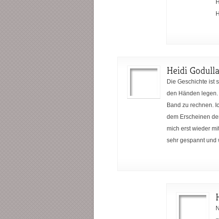
H
H
Heidi Godull
Die Geschichte ist
den Händen legen. L
Band zu rechnen. I
dem Erscheinen der
mich erst wieder m
sehr gespannt und 
N