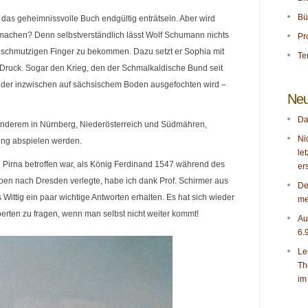
Bü
ia das geheimnissvolle Buch endgültig enträtseln. Aber wird
machen? Denn selbstverständlich lässt Wolf Schumann nichts
Pr
e schmutzigen Finger zu bekommen. Dazu setzt er Sophia mit
Te
er Druck. Sogar den Krieg, den der Schmalkaldische Bund seit
nd der inzwischen auf sächsischem Boden ausgefochten wird –
Neu
Da
anderem in Nürnberg, Niederösterreich und Südmähren,
Ni
lung abspielen werden.
le
 Pirna betroffen war, als König Ferdinand 1547 während des
er
en nach Dresden verlegte, habe ich dank Prof. Schirmer aus
De
Wittig ein paar wichtige Antworten erhalten. Es hat sich wieder
me
perten zu fragen, wenn man selbst nicht weiter kommt!
Au
6.
Le
Th
im