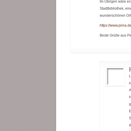
Im Übrigen wäre es 
Stadtbibliothek, e
wunderschönen Ort 
https://www.pirna.d
Beste Grüße aus Pi
L
i
A
H
g
E
S
d