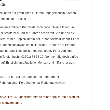
töhr,
ich Ihnen nur gratulieren zu Ihrem Engagement in Sachen
rem Trilogie-Projekt.
Problems mit dem Kanzleideutsch hätte ich eine Idee: Ein
er Stadtarchiv und seit Jahren schon mit Leib und Seele
Herr Rainer Rippich, der in der Pirnaer Altstadt wohnt. Er hat
nder zu ausgewählten historischen Themen der Pirnaer
ausgebracht, die auch dem Stadtarchiv Pirna vorliegen.
 im Telefonbuch: (03501) 78 33 10. Nehmen Sie doch einfach
 auf. Er ist ein umgänglicher Mensch und hilft sicher gern
siert, er hat vor ein paar Jahren dem Pirnaer
Rahmen einer Porträtreihe mal Rede und Antwort
.de/2012/09/28/gesichter-pirnas-rainer-rippich-ein-historiker-
nd-stehvermogen/