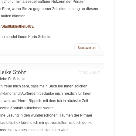
nicht nur mir, als regelmäßiger Nutzerin der Pirnaer
ine Ehre, wenn Sie zu gegebener Zeit eine Lesung an diesem
halten könnten:
e/Stadtbibliothek.483/
rna sendet Ihnen Karin Schmidt
Beantworten
Heike Stöhr
15. März 2018
iebe Fr. Schmidt,
ch freue mich sehr, dass mein Buch bei Ihnen solchen
nklang fand! Außerdem bedanke mich herzlich für Ihren
inweis auf Herrn Rippich, mit dem ich in nächster Zeit
ewiss Kontakt aufnehmen werde.
ine Lesung in den wunderschönen Räumen der Pirnaer
tadtbiliothek könnte ich mir gut vorstellen, und ich denke,
ass es dazu bestimmt noch kommen wird.