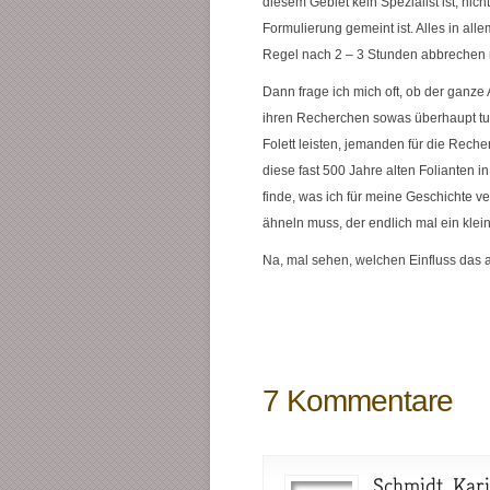
diesem Gebiet kein Spezialist ist, nic
Formulierung gemeint ist. Alles in all
Regel nach 2 – 3 Stunden abbrechen m
Dann frage ich mich oft, ob der ganze
ihren Recherchen sowas überhaupt tun
Folett leisten, jemanden für die Rech
diese fast 500 Jahre alten Folianten 
finde, was ich für meine Geschichte v
ähneln muss, der endlich mal ein klei
Na, mal sehen, welchen Einfluss das
7 Kommentare
Schmidt, Kar