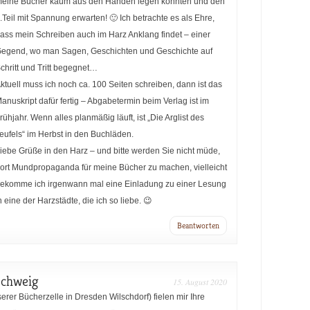
eine Bücher kaum aus den Händen legen konnten und den
.Teil mit Spannung erwarten! 🙂 Ich betrachte es als Ehre,
ass mein Schreiben auch im Harz Anklang findet – einer
egend, wo man Sagen, Geschichten und Geschichte auf
chritt und Tritt begegnet…
ktuell muss ich noch ca. 100 Seiten schreiben, dann ist das
anuskript dafür fertig – Abgabetermin beim Verlag ist im
rühjahr. Wenn alles planmäßig läuft, ist „Die Arglist des
eufels“ im Herbst in den Buchläden.
iebe Grüße in den Harz – und bitte werden Sie nicht müde,
ort Mundpropaganda für meine Bücher zu machen, vielleicht
ekomme ich irgenwann mal eine Einladung zu einer Lesung
n eine der Harzstädte, die ich so liebe. 😉
Beantworten
schweig
15. August 2020
serer Bücherzelle in Dresden Wilschdorf) fielen mir Ihre