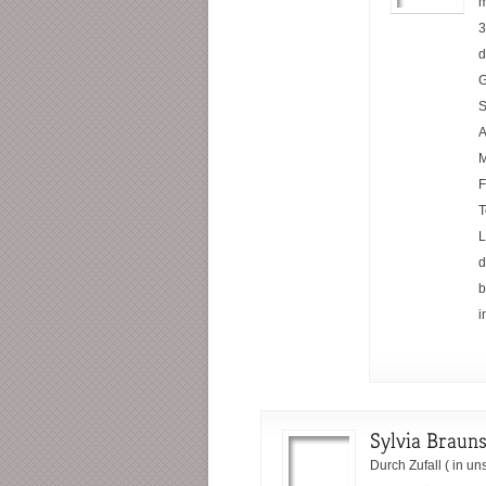
m
3
d
G
S
A
M
F
T
L
d
b
i
Sylvia Braun
Durch Zufall ( in un